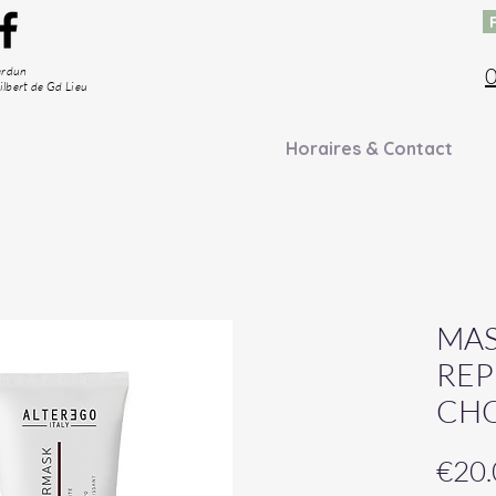
0
verdun
ilbert de Gd Lieu
Horaires & Contact
MA
REP
CHO
€20.