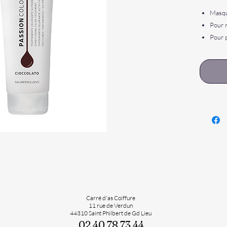
Masqu
Pour r
Pour 
Actio
Cheve
Enrich
16 nu
Usage:
Porte
Appliq
une b
Laisse
souha
Carré d'as Coiffure
11 rue de Verdun
44310 Saint Philbert de Gd Lieu
02 40 78 73 44