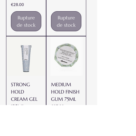
Prix
€28.00
Rupture
Rupture
de stock
de stock
STRONG
MEDIUM
HOLD
HOLD FINISH
CREAM GEL
GUM 75ML
125ML
Prix
€27.00
Prix
€22.00
Rupture
Rupture
de stock
de stock