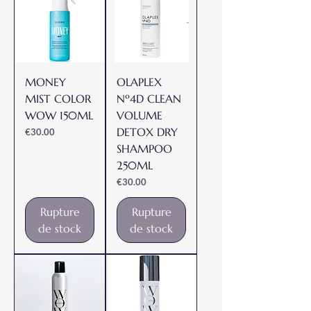
MONEY
OLAPLEX
MIST COLOR
Nº4D CLEAN
WOW 150ML
VOLUME
DETOX DRY
Prix
€30.00
SHAMPOO
250ML
Prix
€30.00
Rupture
Rupture
de stock
de stock