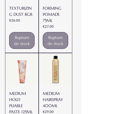
TEXTURIZIN
FORMING
G DUST 8GR
POMADE
75ML
Prix
€26.00
Prix
€27.00
Rupture
Rupture
de stock
de stock
MEDIUM
MEDIUM
HOLD
HAIRSPRAY
PLIABLE
400ML
PASTE 125ML
Prix
€29.00