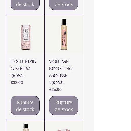
de stock
de stock
TEXTURIZIN
VOLUME
G SERUM
BOOSTING
150ML
MOUSSE
250ML
Prix
€32.00
Prix
€26.00
Rupture
Rupture
de stock
de stock