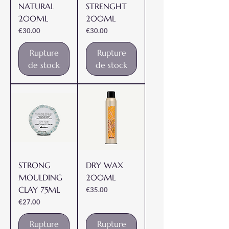
NATURAL
STRENGHT
200ML
200ML
Prix
Prix
€30.00
€30.00
Rupture
Rupture
de stock
de stock
STRONG
DRY WAX
MOULDING
200ML
CLAY 75ML
Prix
€35.00
Prix
€27.00
Rupture
Rupture